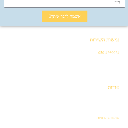
אשמח לדבר איתך
נגישות השירות
במידת הצורך ניתן ליצור קשר בטלפון
050-4260024
לתיאום יעוץ מונגש
אודות
סנדרה סוריאנו
,
יועצת משכנתאות מוסמכת ומומחית בתחום ניהול
כלכלת המשפחה
.
מדיניות הפרטיות