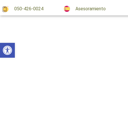
050-426-0024
Asesoramiento
פתח 